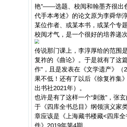
艳”——选题、校阅和翰墨齐很出
代手本考述》的论文原为李舜华
某位作者、或某本书，或某个专
校阅才气，是一个很好的培养递
传说那门课上，李淳厚给的范围
复祚的《曲论》。于是就有了这篇
作”，且是发表在《文学遗产》（2
果不低！还有了以后《徐复祚集
出书社2021年）。
也许是有了这样一个“刺激”，张
于《四库全书总目》纲领演义家
章应该是《上海藏书楼藏<四库全
件》2019年第4期。