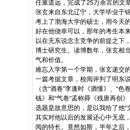
任重道远，完成了25万余言的文
张玄来自东北辽宁，大学毕业于
考上了渤海大学的硕士，用今天
好在他侥幸可以，那年的考生本
以在无东说念主竞争的前提之下
博士研究生。读博数年，张玄相
气和价值。
难忘入学第一个学期，张玄递交的
一篇考据文章，校阅评判了明东
（含“酒卷”李逢时《酒懂》、“色
钱》和“气卷”孟称舜《残唐再创
选题是故意思的，是以我给了他“
其实对他以后的发展还心中无底
阅的特长。竟然如斯，半年之后，