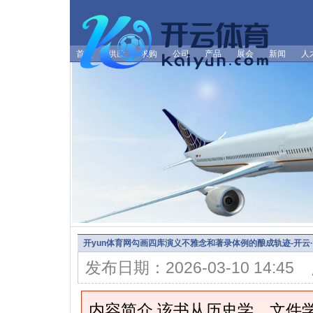
首页
供应
求购
公司
产品
展会
新闻
人
开yun体育网勾画四库演义不雅念和著录体例的酿成轨迹-开云·ka
发布日期：2026-03-10 14:4
内容简介 该书从历史学、文件