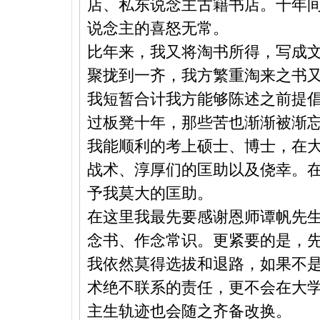
店、私东说念主古籍书店。十年
说念主的喜怒无常。
比年来，我又将淘书所得，写成
聚拢到一齐，我方繁重淘来之书
我短暂合计我方能够陈述之前提
过板凳十年，那些苦也渐渐被渐
我能顺利的考上硕士、博士，在
战术、淳厚们的匡助以及侥幸。
予我莫大的匡助。
在这里我最先要感谢恩师谭帆先
念书、作念常识。更紧要的是，
我依然莫得选拔和退路，如果不
术绝不联系的责任，更不会在大
主生轨迹也会随之齐备改换。