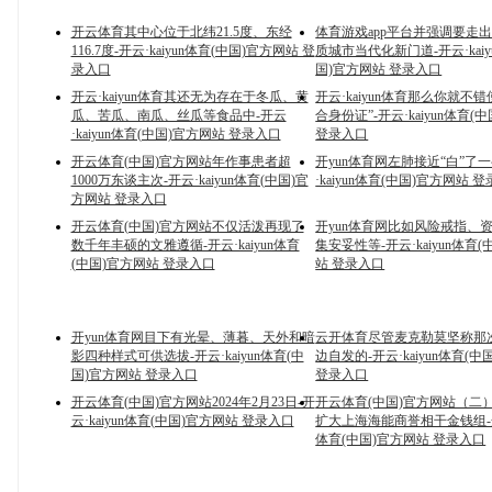
开云体育其中心位于北纬21.5度、东经
体育游戏app平台并强调要走
116.7度-开云·kaiyun体育(中国)官方网站 登
质城市当代化新门道-开云·kaiy
录入口
国)官方网站 登录入口
开云·kaiyun体育其还无为存在于冬瓜、黄
开云·kaiyun体育那么你就不
瓜、苦瓜、南瓜、丝瓜等食品中-开云
合身份证”-开云·kaiyun体育(
·kaiyun体育(中国)官方网站 登录入口
登录入口
开云体育(中国)官方网站年作事患者超
开yun体育网左肺接近“白”了一
1000万东谈主次-开云·kaiyun体育(中国)官
·kaiyun体育(中国)官方网站 
方网站 登录入口
开云体育(中国)官方网站不仅活泼再现了
开yun体育网比如风险戒指、
数千年丰硕的文雅遵循-开云·kaiyun体育
集安妥性等-开云·kaiyun体育
(中国)官方网站 登录入口
站 登录入口
开yun体育网目下有光晕、薄暮、天外和暗
云开体育尽管麦克勒莫坚称那
影四种样式可供选拔-开云·kaiyun体育(中
边自发的-开云·kaiyun体育(
国)官方网站 登录入口
登录入口
开云体育(中国)官方网站2024年2月23日-开
开云体育(中国)官方网站（二
云·kaiyun体育(中国)官方网站 登录入口
扩大上海海能商誉相干金钱组-开云
体育(中国)官方网站 登录入口