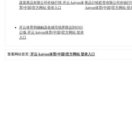
蔬菜果品有限公司价钱行情-开云·kaiyun体
果品计较贬责有限公司价钱行
育(中国)官方网站 登录入口
·kaiyun体育(中国)官方网站 
开云体育明确触及收储宅地界限达到6565
公顷-开云·kaiyun体育(中国)官方网站 登录
入口
查看网站首页:
开云·kaiyun体育(中国)官方网站 登录入口