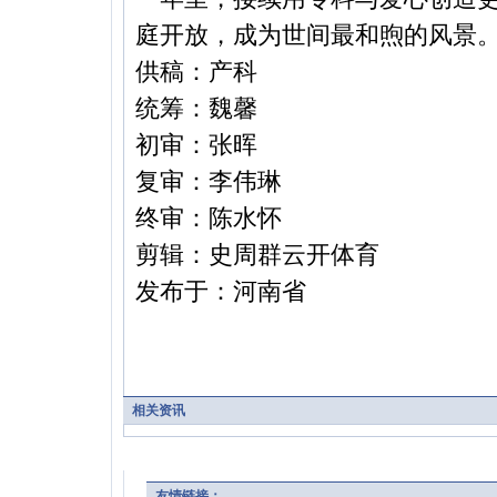
庭开放，成为世间最和煦的风景
供稿：产科
统筹：魏馨
初审：张晖
复审：李伟琳
终审：陈水怀
剪辑：史周群云开体育
发布于：河南省
相关资讯
友情链接：