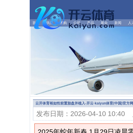
首页
供应
求购
公司
产品
展会
新闻
人
云开体育裕如性前置胎盘并植入-开云·kaiyun体育(中国)官方
发布日期：2026-04-10 10:4
2025年蛇年新春 1月29日凌