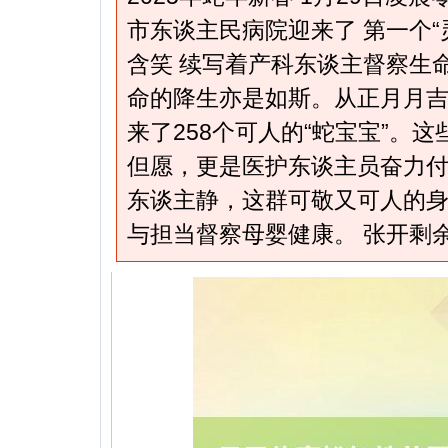
市东谈主民病院迎来了 第一个“
含笑 续写着产科东谈主督察生
命的降生亦是如斯。从正月月
来了258个可人的“蛇宝宝”。
但愿，更是医护东谈主员奋力
东谈主静，这群可敬又可人的
与担当督察母婴健康。 张开剩余