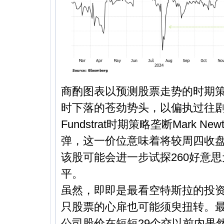
商酌图表以预测股票走势的时期
时下落的苍劲势头，以偏执过往
Fundstrat时期策略垄断Mark 
弹，这一价位意味着将较周四收盘
该股可能会进一步试探260好意
平。
虽然，即即是最看空特斯拉的投
只股票的心扉也可能须臾扭转。
公司股价在短短29个交以前内果