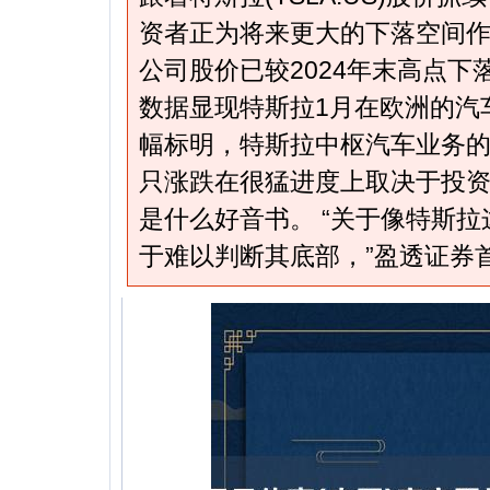
资者正为将来更大的下落空间作
公司股价已较2024年末高点下
数据显现特斯拉1月在欧洲的汽
幅标明，特斯拉中枢汽车业务
只涨跌在很猛进度上取决于投
是什么好音书。 “关于像特斯
于难以判断其底部，”盈透证券首