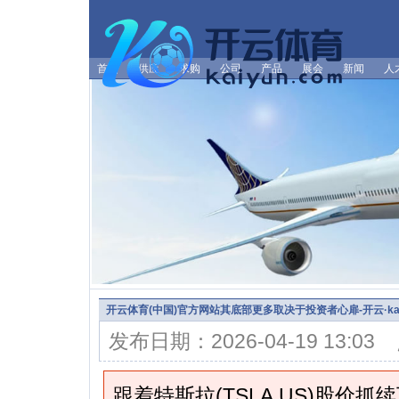
首页
供应
求购
公司
产品
展会
新闻
人
开云体育(中国)官方网站其底部更多取决于投资者心扉-开云·kai
发布日期：2026-04-19 13:0
跟着特斯拉(TSLA.US)股价