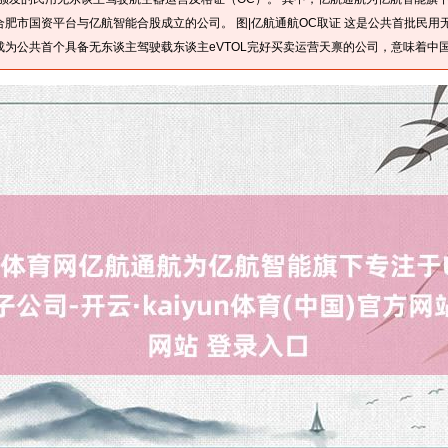
肥市国资平台与亿航智能合股成立的公司。 图|亿航通航OC取证 这是公共首批民用
成为公共首个具备无东谈主驾驶载东谈主eVTOL完好买卖运营天禀的公司，意味着中