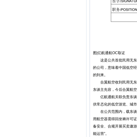
图|亿航通航OC取证
这是公共首批民用无东谈
的公司，意味着中国低空经济
的到来。
合翼航空收到民用无东谈
东谈主先容，今后合翼航空
亿航通航关联负责东谈主
供常态化的低空游览、城市
在公共范围内，载东谈主
用航空器需得回坐褥许可证
备安全、合规开展买卖遨游的
能运营”。