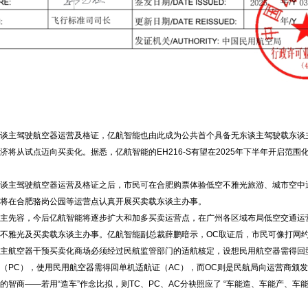
主驾驶航空器运营及格证，亿航智能也由此成为公共首个具备无东谈主驾驶载东谈主e
将从试点迈向买卖化。据悉，亿航智能的EH216-S有望在2025年下半年开启范围化
主驾驶航空器运营及格证之后，市民可在合肥购票体验低空不雅光旅游、城市空中
将在合肥骆岗公园等运营点认真开展买卖载东谈主办事。
先容，今后亿航智能将逐步扩大和加多买卖运营点，在广州各区域布局低空交通运
不雅光及买卖载东谈主办事。亿航智能副总裁薛鹏暗示，OC取证后，市民可像打网
航空器干预买卖化商场必须经过民航监管部门的适航核定，设想民用航空器需得回型
（PC），使用民用航空器需得回单机适航证（AC），而OC则是民航局向运营商颁
智商——若用“造车”作念比拟，则TC、PC、AC分袂照应了 “车能造、车能产、车能跑