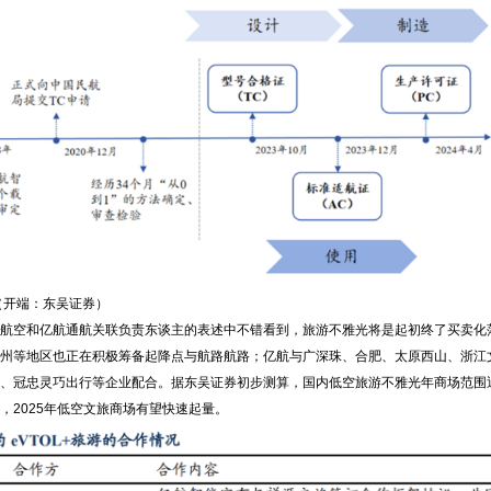
（开端：东吴证券）
空和亿航通航关联负责东谈主的表述中不错看到，旅游不雅光将是起初终了买卖化
等地区也正在积极筹备起降点与航路航路；亿航与广深珠、合肥、太原西山、浙江
、冠忠灵巧出行等企业配合。据东吴证券初步测算，国内低空旅游不雅光年商场范围近
，2025年低空文旅商场有望快速起量。