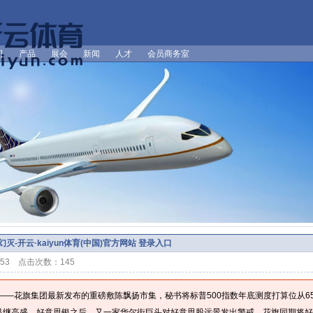
司
产品
展会
新闻
人才
会员商务室
灭-开云·kaiyun体育(中国)官方网站 登录入口
1:53 点击次数：145
讯——花旗集团最新发布的重磅敷陈飘扬市集，秘书将标普500指数年底测度打算位从650
这是继高盛、好意思银之后，又一家华尔街巨头对好意思股远景发出警戒。花旗同期将好