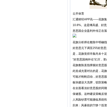
云开体育
汇通财经APP讯——花旗集
10.8%。这是继高盛、好
意思国企业盈利外传正在落
花旗分析师在敷陈中明确指出
好意思元下调至255好意
是，花旗觉得市集尚未十足
“好意思国例外论”幻灭，
花旗敷陈直指撑握好意思股
此造成光显对比的是，花旗
可能才刚刚启动，好意思股
板块建设大洗牌，驻防策略
在全面看淡好意思股的同期
保健股。这种建设策略反馈
人风险钞票可能濒临系统性
归来：风暴前的宁静？投资