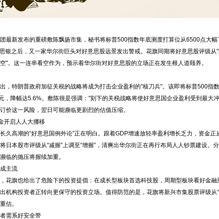
团最新发布的重磅敷陈飘扬市集，秘书将标普500指数年底测度打算位从6500点大幅
意思银之后，又一家华尔街巨头对好意思股远景发出警戒。花旗同期将好意思股评级从"增
空"。这一连串看空作为，预示着华尔街对好意思股的立场正在发生根人道颐养。
，特朗普政府加征关税的战略将成为打击企业盈利的"核刀兵"。该即将标普500指数每股
思元，降幅达5.6%。敷陈很是强调："刻下的关税战略将使好意思国企业盈利受到最大
订价这一风险，翌日可能濒临更剧烈的估值压缩。
资金开启人人大挪移
长久高潮的“好意思国例外论”正在明白。跟着GDP增速放轻率盈利增长乏力，资金正
将日本股市评级从“减握”上调至“增握”，清爽出华尔街正在再行布局人人钞票建设。
濒临的抛压将握续加重。
成主流
，花旗也给出了危险下的投资提倡：在成长型板块首选科技股，周期型板块看好金融
出机构投资者正转向更保守的投资立场。值得防范的是，花旗将新兴市集股票评级从“中
重估。
者需系好安全带