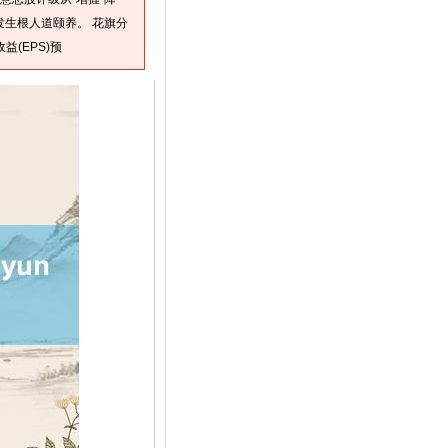
发生根人道颐养。 花旗分
(EPS)预