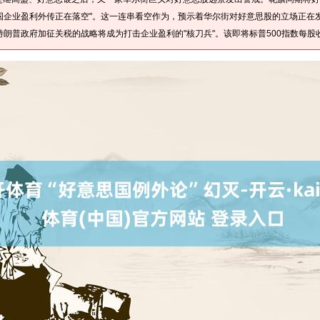
思国企业盈利外传正在落空"。这一连串看空作为，预示着华尔街对好意思股的立场正在
朗普政府加征关税的战略将成为打击企业盈利的"核刀兵"。该即将标普500指数每股收益