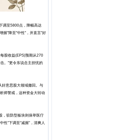
下调至5800点，降幅高达
握"降至"中性"，并直言"好
收益(EPS)预期从270
冲击。"更令东说念主担忧的
从好意思股大领域撤回。与
分析师警戒，这种资金大转动
股，驻防型板块则保举医疗
性”下调至“减握”，清爽人