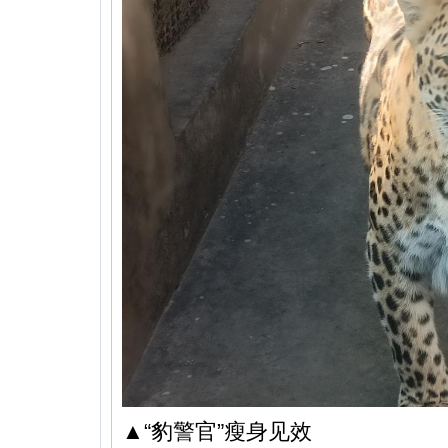
▲“豹警官”瘦身见效