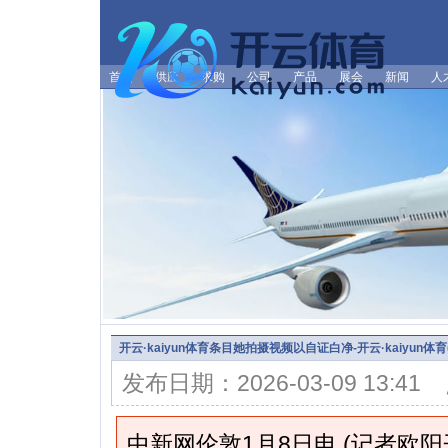
首页
供应
求购
公司
产品
展会
新闻
人
开云·kaiyun体育条目她拍摄视频以自证白净-开云·kaiyun体
发布日期：2026-03-09 13:4
中新网伦敦1月8日电 (记者欧