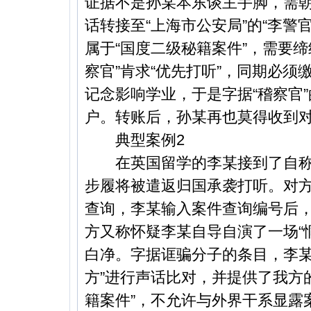
证据不是孙某本东谈主手脚，需
话转接至“上海市公安局”的“李警
属于“国度二级秘籍案件”，需要缔
察官”肯求“优先打听”，同期必
记念影响学业，于是字据“稽察官
户。转账后，孙某再也莫得收到
典型案例2
在英国留学的李某接到了自称“
步履将被遣返归国承袭打听。对方
查询，李某输入案件查询编号后，
方又称怀疑李某自导自演了一场“
白净。字据诓骗分子的条目，李某
方”进行声话比对，并提供了我方
籍案件”，不允许与外界干系显露